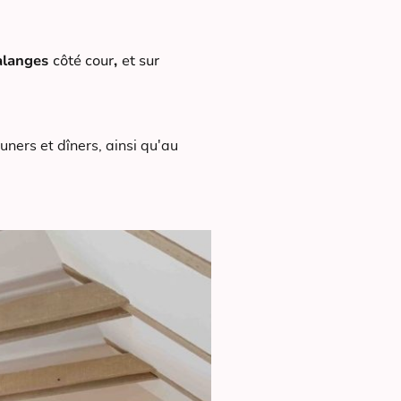
Palanges
côté cour
,
et sur
ners et dîners, ainsi qu'au