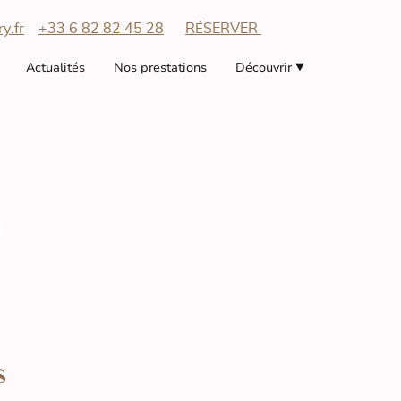
y.fr
+33 6 82 82 45 28
R
SERVER
É
Actualités
Nos prestations
Découvrir
s
s