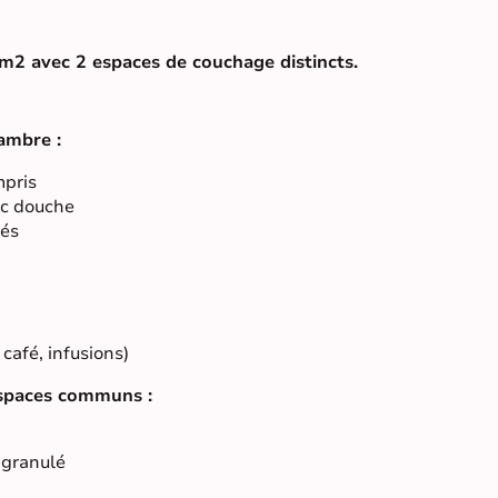
m2 avec 2 espaces de couchage distincts.
ambre :
mpris
ec douche
rés
 café, infusions)
espaces communs :
 granulé