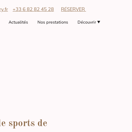
y.fr
+33 6 82 82 45 28
R
SERVER
É
Actualités
Nos prestations
Découvrir
s
e sports de