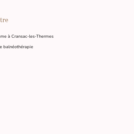
tre
sme à Cransac-les-Thermes
e balnéothérapie