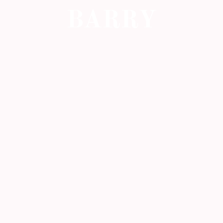
BARRY
Chambres d'hôtes de charme en
Aveyron